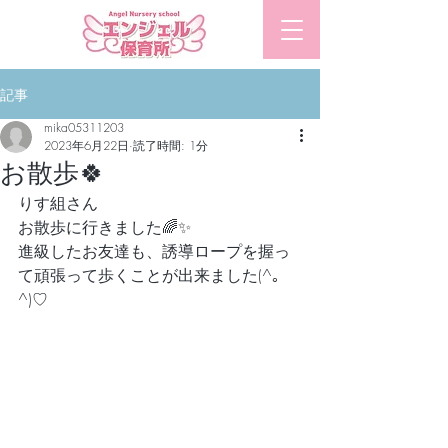
​エンジェル保育所
記事
mika05311203
2023年6月22日
読了時間: 1分
お散歩🍀
りす組さん
お散歩に行きました🌈✨
進級したお友達も、誘導ロープを握っ
て頑張って歩くことが出来ました(^｡
^)♡