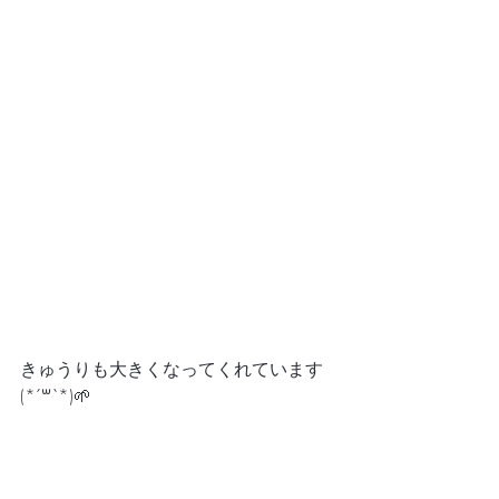
きゅうりも大きくなってくれています
(*´꒳`*)🌱