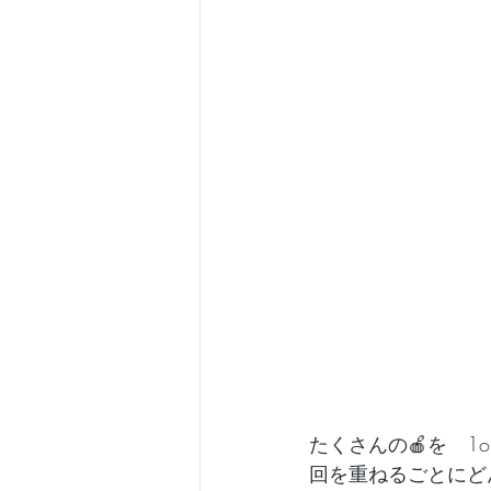
たくさんの🍎を　1o
回を重ねるごとにど