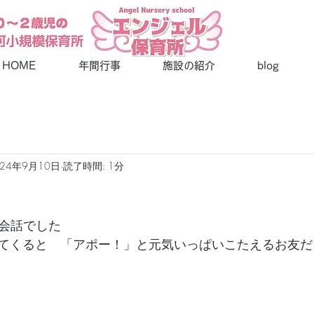
​エンジェル保育所
HOME
年間行事
施設の紹介
blog
024年9月10日
読了時間: 1分
英会話でした
出てくると　「アポー！」と元気いっぱいこたえるお友だ