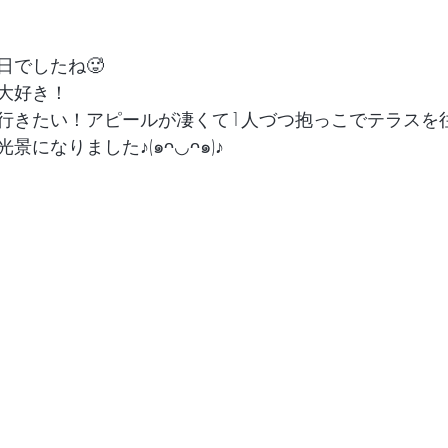
日でしたね🥵
大好き！
行きたい！アピールが凄くて1人づつ抱っこでテラスを
になりました♪(๑ᴖ◡ᴖ๑)♪