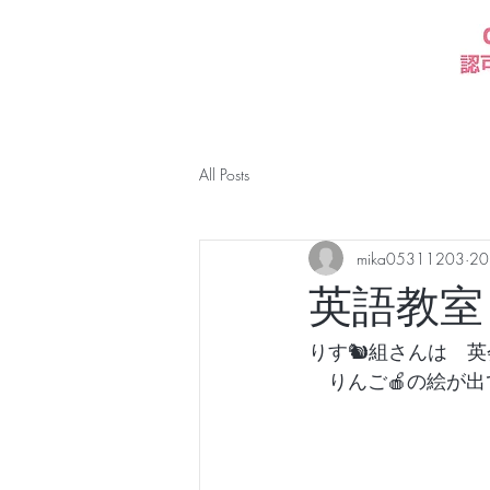
All Posts
mika05311203
2
英語教室
りす🐿️組さんは　
　りんご🍎の絵が