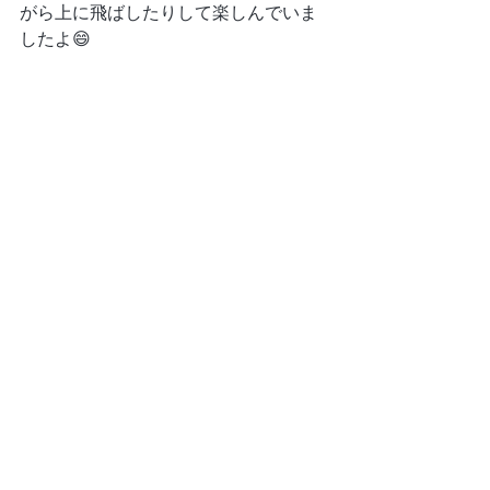
がら上に飛ばしたりして楽しんでいま
したよ😄