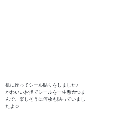
机に座ってシール貼りをしました♪
かわいいお指でシールを一生懸命つま
んで、楽しそうに何枚も貼っていまし
たよ☺️