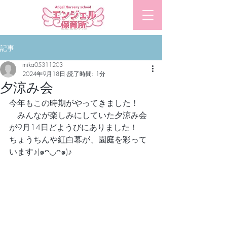
​エンジェル保育所
記事
mika05311203
2024年9月18日
読了時間: 1分
夕涼み会
今年もこの時期がやってきました！
　みんなが楽しみにしていた夕涼み会
が9月14日どようびにありました！
ちょうちんや紅白幕が、園庭を彩って
います♪(๑ᴖ◡ᴖ๑)♪