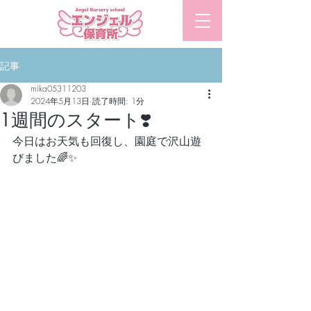
​エンジェル保育所
記事
mika05311203
2024年5月13日
読了時間: 1分
1週間のスタート❣️
今日はお天気も回復し、園庭で沢山遊
びました🌈✨