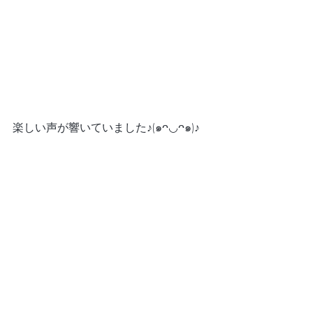
楽しい声が響いていました♪(๑ᴖ◡ᴖ๑)♪