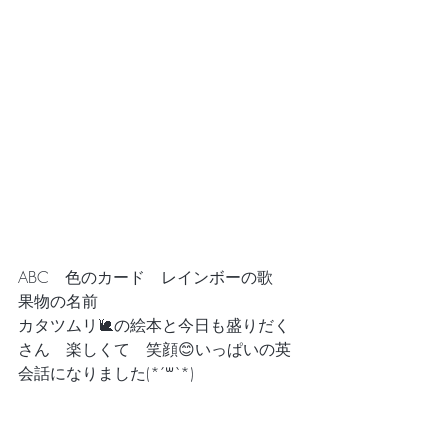
ABC　色のカード　レインボーの歌　
果物の名前
カタツムリ🐌の絵本と今日も盛りだく
さん　楽しくて　笑顔😊いっぱいの英
会話になりました(*´꒳`*)　