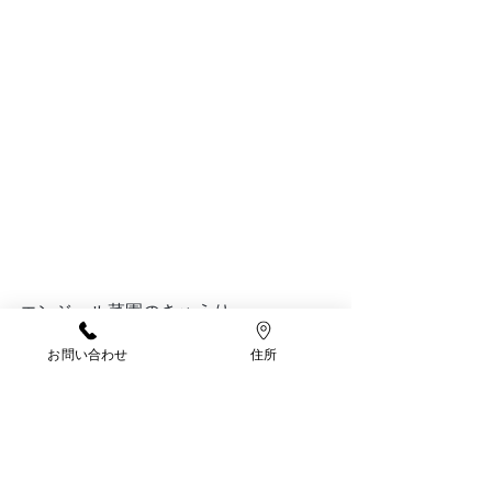
エンジェル菜園のきゅうり🥒
収穫できました♡
お問い合わせ
住所