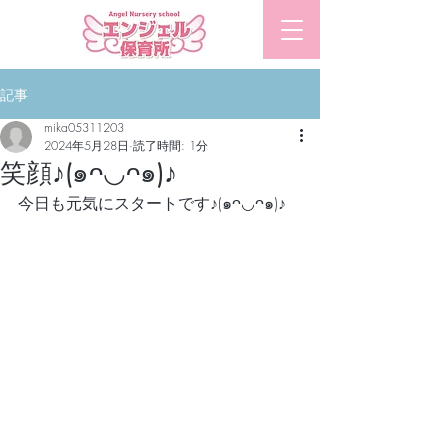
​エンジェル保育所
記事
mika05311203
2024年5月28日
読了時間: 1分
笑顔♪(๑ᴖ◡ᴖ๑)♪
今日も元気にスタートです♪(๑ᴖ◡ᴖ๑)♪