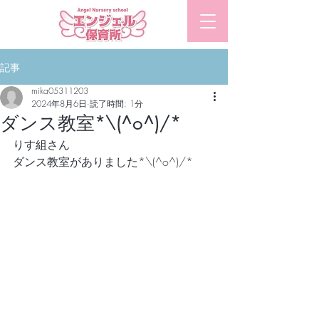
​エンジェル保育所
記事
mika05311203
2024年8月6日
読了時間: 1分
ダンス教室*\(^o^)/*
りす組さん
ダンス教室がありました*\(^o^)/*