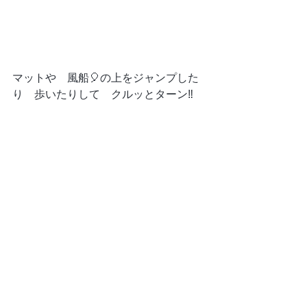
マットや　風船🎈の上をジャンプした
り　歩いたりして　クルッとターン‼️ 