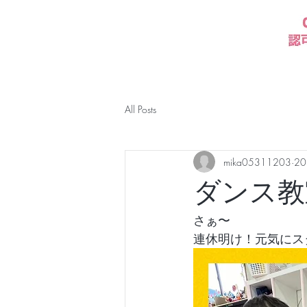
All Posts
mika05311203
2
ダンス教
さぁ〜
連休明け！元気にスター