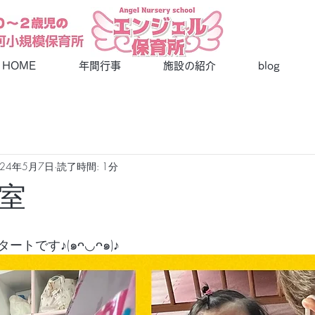
​エンジェル保育所
HOME
年間行事
施設の紹介
blog
024年5月7日
読了時間: 1分
室
トです♪(๑ᴖ◡ᴖ๑)♪