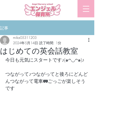
​エンジェル保育所
記事
mika05311203
2024年5月14日
読了時間: 1分
はじめての英会話教室
今日も元気にスタートです♪(๑ᴖ◡ᴖ๑)♪
つながって♪つながってと後ろにどんど
んつながって電車🚃ごっごが楽しそう
です