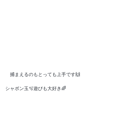
　捕まえるのもとっても上手です🙌
シャボン玉🫧遊びも大好き🌈　