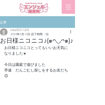
​エンジェル保育所
記事
mika05311203
2024年5月10日
読了時間: 1分
お日様ニコニコ♪(๑ᴖ◡ᴖ๑)♪
お日様ニコニコとってもいいお天気に
なりました☀️
今日は園庭で遊びました
早速　だんごむし探しをするお友だち
😊