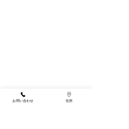
園庭遊び大好きなりすさんです
お問い合わせ
住所
今日も　「お片付けするよ〜」のお返
事は「イヤだー！」でした。笑